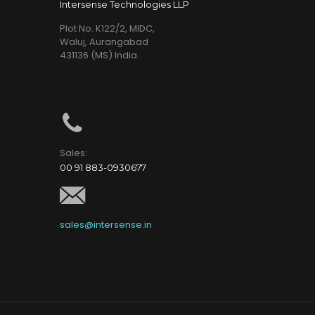
Intersense Technologies LLP
Plot No. K122/2, MIDC,
Waluj, Aurangabad
431136 (MS) India.
Sales:
00 91 883-0930677
sales@intersense.in