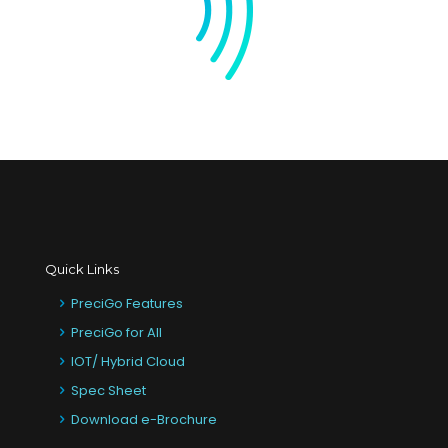
Quick Links
PreciGo Features
PreciGo for All
IOT/ Hybrid Cloud
Spec Sheet
Download e-Brochure