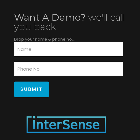
Want A Demo?
we'll call
you back
Drop your name & phone no...